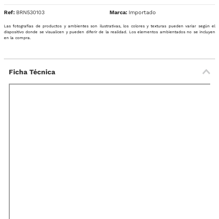
Ref
:
BRN530103
Importado
Las fotografías de productos y ambientes son ilustrativas, los colores y texturas pueden variar según el
dispositivo donde se visualicen y pueden diferir de la realidad. Los elementos ambientados no se incluyen
en la compra.
Ficha Técnica