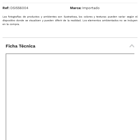
Ref
:
DSI556004
Importado
Las fotografías de productos y ambientes son ilustrativas, los colores y texturas pueden variar según el
dispositivo donde se visualicen y pueden diferir de la realidad. Los elementos ambientados no se incluyen
en la compra.
Ficha Técnica