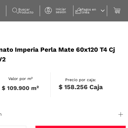
Iniciar
Buscar 
Pagos en 
sesión
Producto
línea
nato Imperia Perla Mate 60x120 T4 Cj
V2
Valor por m²
Precio por caja:
$ 158.256
Caja
$ 109.900
m²
n