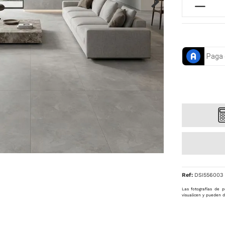
Ref
:
DSI556003
Las fotografías de p
visualicen y pueden d