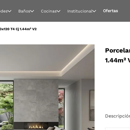
Ofertas
edes
Baños
Cocinas
Institucional
0x120 T4 Cj 1.44m² V2
Porcela
1.44m² 
Descripció