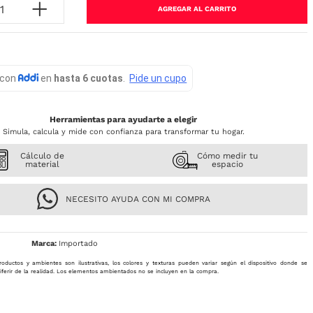
AGREGAR AL CARRITO
Herramientas para ayudarte a elegir
Simula, calcula y mide con confianza para transformar tu hogar.
Cálculo de
Cómo medir tu
material
espacio
NECESITO AYUDA CON MI COMPRA
Importado
roductos y ambientes son ilustrativas, los colores y texturas pueden variar según el dispositivo donde se
iferir de la realidad. Los elementos ambientados no se incluyen en la compra.