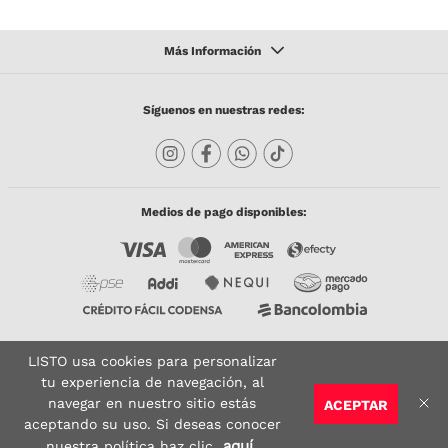
Síguenos en nuestras redes:
Medios de pago disponibles:
LISTO usa cookies para personalizar
Copyright © 2023 TODACO S.A.S. Listo Mundo Cerámico. All Rights Reserved. Powered
by
tu experiencia de navegación, al
navegar en nuestro sitio estás
ACEPTAR
Sitio seguro:
Vigilado por:
Certificado:
aceptando su uso. Si deseas conocer
aquí
nuestra política haz clic