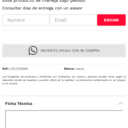
Este producto se maneja bajo pedido
Consultar días de entrega con un asesor
ENVIAR
NECESITO AYUDA CON MI COMPRA
Ref
:
LECCOG554
Lecco
Las fotografías de productos y ambientes son ilustrativas, los colores y texturas pueden variar según el
dispositivo donde se visualicen y pueden diferir de la realidad. Los elementos ambientados no se incluyen
en la compra.
Ficha Técnica