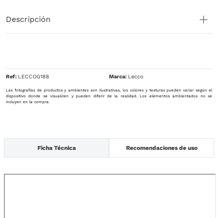
Descripción
Ref
:
LECCOG188
Lecco
Las fotografías de productos y ambientes son ilustrativas, los colores y texturas pueden variar según el
dispositivo donde se visualicen y pueden diferir de la realidad. Los elementos ambientados no se
incluyen en la compra.
Ficha Técnica
Recomendaciones de uso