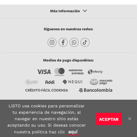
Síguenos en nuestras redes:
Medios de pago disponibles:
LISTO usa cookies para personalizar
Copyright © 2023 TODACO S.A.S. Listo Mundo Cerámico. All Rights Reserved. Powered
by
tu experiencia de navegación, al
navegar en nuestro sitio estás
ACEPTAR
Sitio seguro:
Vigilado por:
Certificado:
aceptando su uso. Si deseas conocer
aquí
nuestra política haz clic