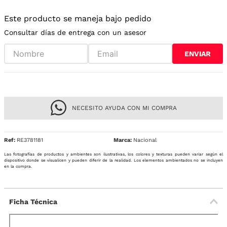
Este producto se maneja bajo pedido
Consultar días de entrega con un asesor
ENVIAR
NECESITO AYUDA CON MI COMPRA
Ref
:
RE3781181
Nacional
Las fotografías de productos y ambientes son ilustrativas, los colores y texturas pueden variar según el
dispositivo donde se visualicen y pueden diferir de la realidad. Los elementos ambientados no se incluyen
en la compra.
Ficha Técnica