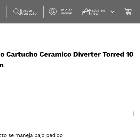
Iniciar
Buscar 
Pagos en 
sesión
Producto
línea
o Cartucho Ceramico Diverter Torred 10
m
0
n
cto se maneja bajo pedido