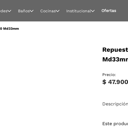
Ofertas
edes
Baños
Cocinas
Institucional
d 10 Md33mm
Repuest
Md33m
Precio:
$ 47.90
Descripció
Este produ