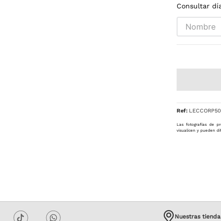
Consultar dí
Ref
:
LECCORP50
Las fotografías de pr
visualicen y pueden di
Nuestras tienda