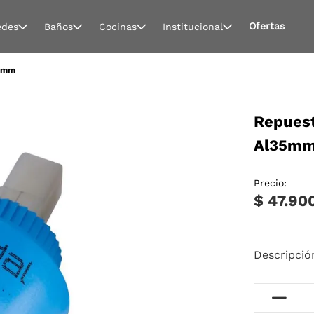
Ofertas
edes
Baños
Cocinas
Institucional
35mm
Repuest
Al35m
Precio:
$ 47.90
Descripció