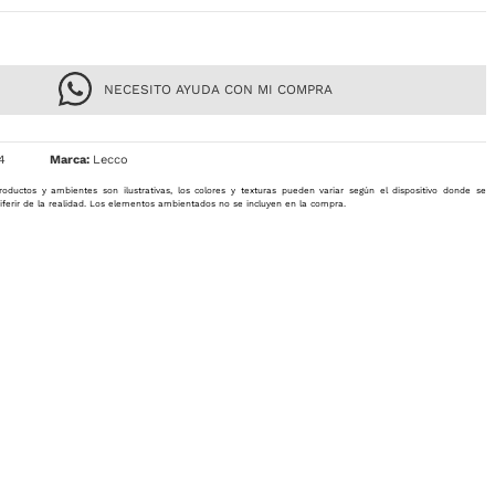
NECESITO AYUDA CON MI COMPRA
4
Lecco
roductos y ambientes son ilustrativas, los colores y texturas pueden variar según el dispositivo donde se
iferir de la realidad. Los elementos ambientados no se incluyen en la compra.