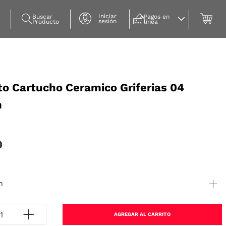
Iniciar
Buscar 
Pagos en 
sesión
Producto
línea
o Cartucho Ceramico Griferias 04
m
0
n
AGREGAR AL CARRITO