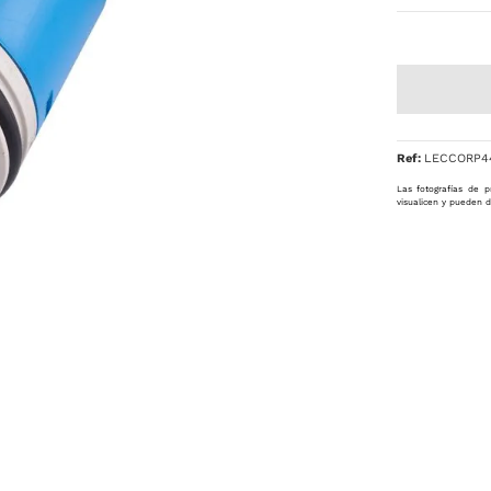
Ref
:
LECCORP4
Las fotografías de p
visualicen y pueden d