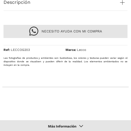
Descripción
NECESITO AYUDA CON MI COMPRA
Ref
:
LECCOG203
Lecco
Las fotografías de productos y ambientes son ilustrativas, los colores y texturas pueden variar según el
dispositivo donde se visualicen y pueden diferir de la realidad. Los elementos ambientados no se
incluyen en la compra.