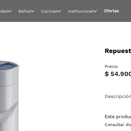
Ofertas
edes
Baños
Cocinas
Institucional
Repuest
Precio:
$ 54.90
Descripció
Este produ
Consultar dí