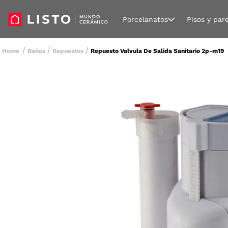
Porcelanatos
Pisos y par
Baños
Repuestos
Repuesto Valvula De Salida Sanitario 2p-m19