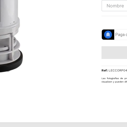
Ref
:
LECCORP0
Las fotografías de pr
visualicen y pueden di