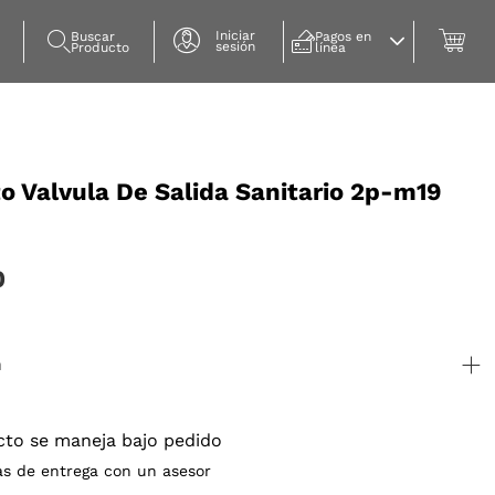
Iniciar
Buscar 
Pagos en 
sesión
Producto
línea
o Valvula De Salida Sanitario 2p-m19
0
n
cto se maneja bajo pedido
as de entrega con un asesor