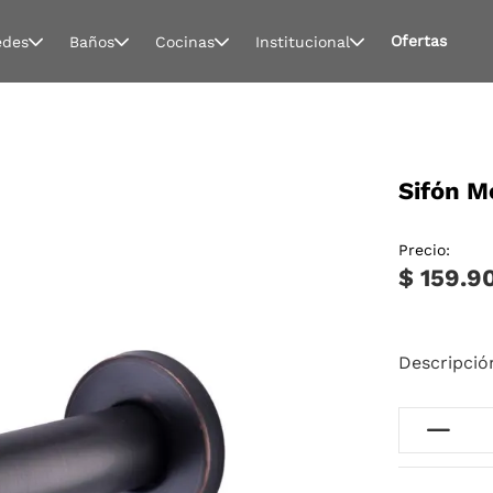
Ofertas
edes
Baños
Cocinas
Institucional
Sifón M
Precio:
$ 159.9
Descripció