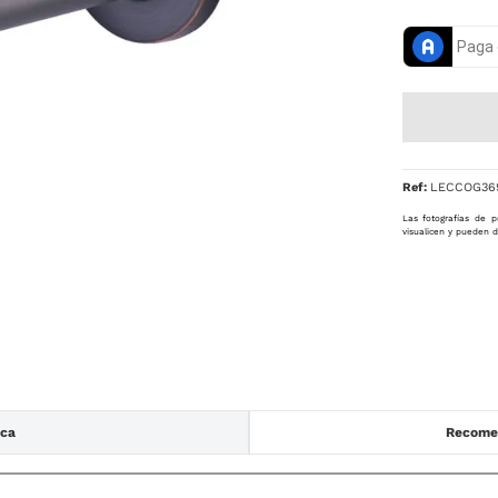
Ref
:
LECCOG36
Las fotografías de p
visualicen y pueden d
ica
Recomen