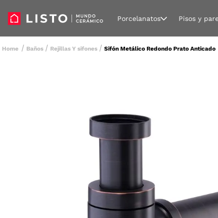
Porcelanatos
Pisos y par
Baños
Rejillas Y sifones
Sifón Metálico Redondo Prato Anticado