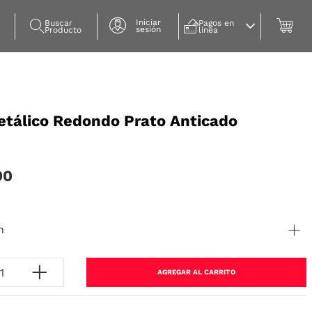
Iniciar
Buscar 
Pagos en 
sesión
Producto
línea
etálico Redondo Prato Anticado
00
n
AGREGAR AL CARRITO