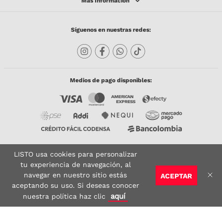
Síguenos en nuestras redes:
Medios de pago disponibles:
LISTO usa cookies para personalizar
Copyright © 2023 TODACO S.A.S. Listo Mundo Cerámico. All Rights Reserved. Powered
by
tu experiencia de navegación, al
navegar en nuestro sitio estás
ACEPTAR
Sitio seguro:
Vigilado por:
Certificado:
aceptando su uso. Si deseas conocer
AGREGAR AL CARRITO
aquí
nuestra política haz clic
google-site-verification: google6910f855da896ba6.html
google-site-verification: google6910f855da896ba6.html