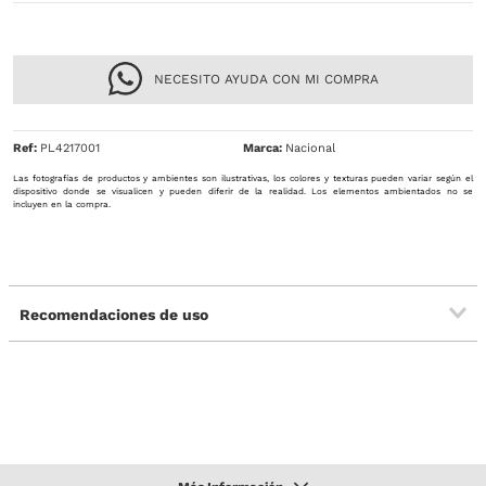
NECESITO AYUDA CON MI COMPRA
Ref
:
PL4217001
Nacional
Las fotografías de productos y ambientes son ilustrativas, los colores y texturas pueden variar según el
dispositivo donde se visualicen y pueden diferir de la realidad. Los elementos ambientados no se
incluyen en la compra.
Recomendaciones de uso