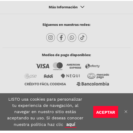
Síguenos en nuestras redes:
Medios de pago disponibles:
LISTO usa cookies para personalizar
Copyright © 2023 TODACO S.A.S. Listo Mundo Cerámico. All Rights Reserved. Powered
by
tu experiencia de navegación, al
navegar en nuestro sitio estás
ACEPTAR
Sitio seguro:
Vigilado por:
Certificado:
aceptando su uso. Si deseas conocer
AGREGAR AL CARRITO
aquí
nuestra política haz clic