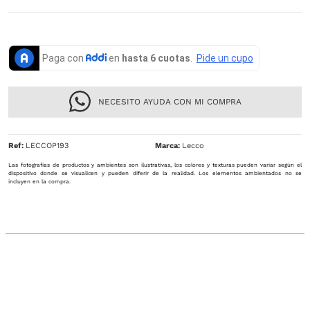
NECESITO AYUDA CON MI COMPRA
Ref
:
LECCOP193
Lecco
Las fotografías de productos y ambientes son ilustrativas, los colores y texturas pueden variar según el
dispositivo donde se visualicen y pueden diferir de la realidad. Los elementos ambientados no se
incluyen en la compra.