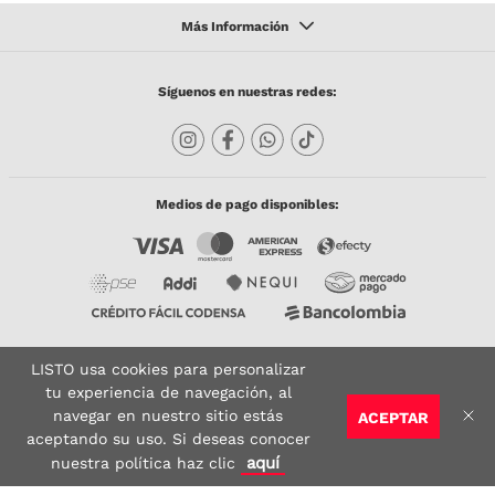
Síguenos en nuestras redes:
Medios de pago disponibles:
LISTO usa cookies para personalizar
Copyright © 2023 TODACO S.A.S. Listo Mundo Cerámico. All Rights Reserved. Powered
by
tu experiencia de navegación, al
navegar en nuestro sitio estás
ACEPTAR
Sitio seguro:
Vigilado por:
Certificado:
aceptando su uso. Si deseas conocer
AGREGAR AL CARRITO
aquí
nuestra política haz clic