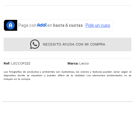
NECESITO AYUDA CON MI COMPRA
Ref
:
LECCOP222
Lecco
Las fotografías de productos y ambientes son ilustrativas, los colores y texturas pueden variar según el
dispositivo donde se visualicen y pueden diferir de la realidad. Los elementos ambientados no se
incluyen en la compra.