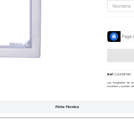
Ref
:
CG4291191
Las fotografías de pr
visualicen y pueden di
Ficha Técnica