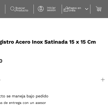
Iniciar
Buscar 
Pagos en 
sesión
Producto
línea
istro Acero Inox Satinada 15 x 15 Cm
0
n
cto se maneja bajo pedido
as de entrega con un asesor