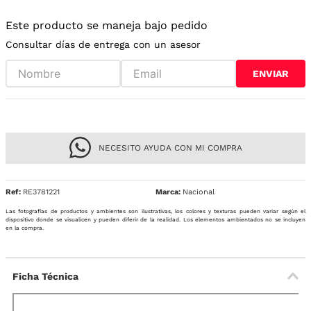
Este producto se maneja bajo pedido
Consultar días de entrega con un asesor
ENVIAR
NECESITO AYUDA CON MI COMPRA
Ref
:
RE3781221
Nacional
Las fotografías de productos y ambientes son ilustrativas, los colores y texturas pueden variar según el
dispositivo donde se visualicen y pueden diferir de la realidad. Los elementos ambientados no se incluyen
en la compra.
Ficha Técnica