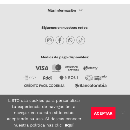
Síguenos en nuestras redes:
Medios de pago disponibles:
LISTO usa cookies para personalizar
Copyright © 2023 TODACO S.A.S. Listo Mundo Cerámico. All Rights Reserved. Powered
by
tu experiencia de navegación, al
navegar en nuestro sitio estás
ACEPTAR
Sitio seguro:
Vigilado por:
Certificado:
aceptando su uso. Si deseas conocer
aquí
nuestra política haz clic