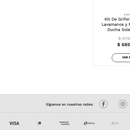
Lec
Kit De Grifer
Lavamanos y 
Ducha Sole
$ 979
$ 685
VER 
Síguenos en nuestras redes: