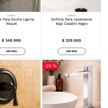
Lecco
Lecco
ia Para Ducha Liguria
Griferia Para Lavamanos
Niquel
Baja Casalini Negro
$ 349.900
$ 329.900
VER MÁS
VER MÁS
-
25 %