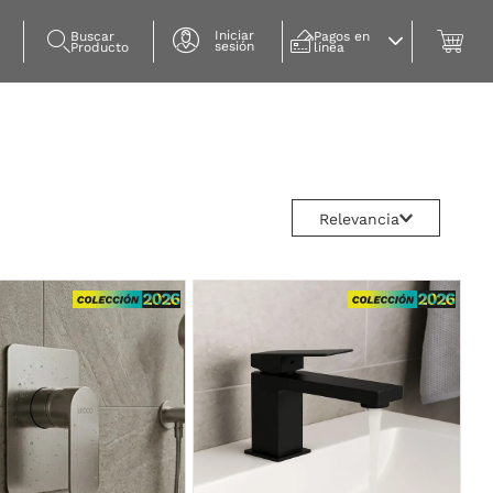
Iniciar
Buscar 
Pagos en 
sesión
Producto
línea
Relevancia