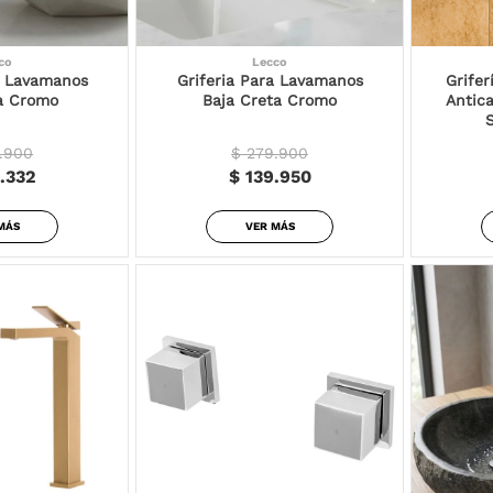
co
Lecco
a Lavamanos
Griferia Para Lavamanos
Grife
ta Cromo
Baja Creta Cromo
Antic
.900
$ 279.900
.332
$ 139.950
MÁS
VER MÁS