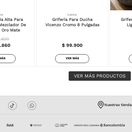
co
Lecco
ia Alta Para
Grifería Para Ducha
Grife
Mezclador De
Vicenzo Cromo 8 Pulgadas
Li
 Oro Mate
.800
.860
$ 99.900
MÁS
VER MÁS
Nuestras tienda