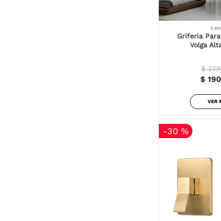
Lec
Griferia Par
Volga Al
$ 279
$ 190
VER 
-
30 %