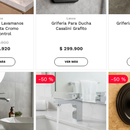
co
Lecco
a Lavamanos
Griferia Para Ducha
Grifer
lta Cromo
Casalini Grafito
ntrol
.900
.920
$ 299.900
MÁS
VER MÁS
-
50 %
-
50 %