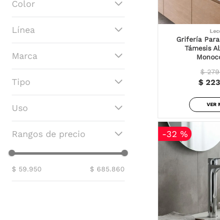
Color
Anticado
Línea
Lec
Cromado
Grifería Par
Oro
Grifería Lavamanos
Támesis A
Grafito
Marca
Monoco
Grifería Ducha
Negro
$ 279
Niquel
Lecco
Tipo
$ 223
Rosa
Corona
Gun Metal
Lavamanos Baja
VER 
Uso
Lavamanos Alta
Sin Salida Bañera
Piso
Lavamanos 8 Pulgadas
-
32 %
Rangos de precio
$ 59.950
$ 685.860