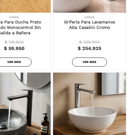
Lecco
Lecco
ría Para Ducha Prato
Griferia Para Lavamanos
ado Monocontrol Sin
Alta Casalini Cromo
Salida a Bañera
$ 119.900
$ 339.900
$ 59.950
$ 254.925
VER MÁS
VER MÁS