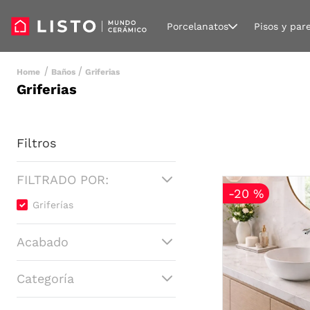
Porcelanatos
Pisos y par
Baños
Griferias
Griferias
Filtros
FILTRADO POR:
-
20 %
Griferías
Acabado
Brillante
Categoría
Mate
Cromo
Griferías