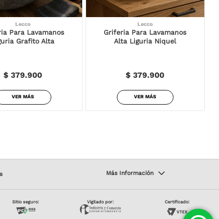
Lecco
Lecco
ria Para Lavamanos
Griferia Para Lavamanos
guria Grafito Alta
Alta Liguria Niquel
$ 379.900
$ 379.900
VER MÁS
VER MÁS
s
Sitio seguro:
Vigilado por:
Certificado: