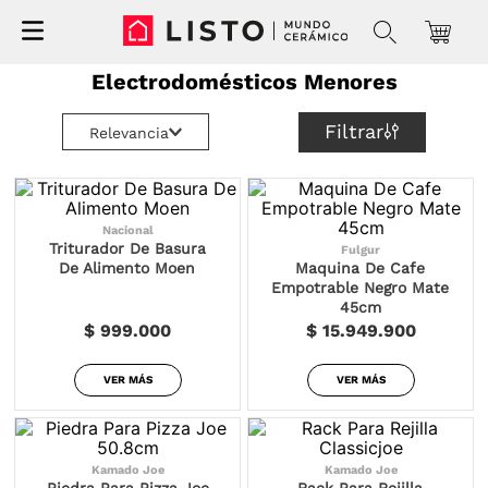
Electrodomésticos Menores
Filtrar
Relevancia
Nacional
Triturador De Basura
Fulgur
De Alimento Moen
Maquina De Cafe
Empotrable Negro Mate
45cm
$ 999.000
$ 15.949.900
VER MÁS
VER MÁS
Kamado Joe
Kamado Joe
Piedra Para Pizza Joe
Rack Para Rejilla