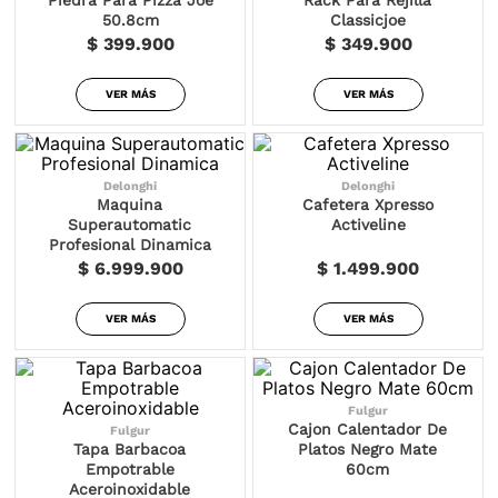
50.8cm
Classicjoe
$ 399.900
$ 349.900
VER MÁS
VER MÁS
Delonghi
Delonghi
Maquina
Cafetera Xpresso
Superautomatic
Activeline
Profesional Dinamica
$ 6.999.900
$ 1.499.900
VER MÁS
VER MÁS
Fulgur
Cajon Calentador De
Fulgur
Tapa Barbacoa
Platos Negro Mate
Empotrable
60cm
Aceroinoxidable