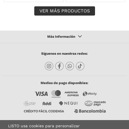
Síguenos en nuestras redes:
Medios de pago disponibles:
LISTO usa cookies para personalizar
Copyright © 2023 TODACO S.A.S. Listo Mundo Cerámico. All Rights Reserved. Powered