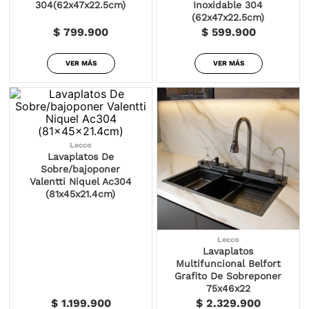
304(62x47x22.5cm)
Inoxidable 304
(62x47x22.5cm)
$ 799.900
$ 599.900
VER MÁS
VER MÁS
Lecco
Lavaplatos De
Sobre/bajoponer
Valentti Niquel Ac304
(81x45x21.4cm)
Lecco
Lavaplatos
Multifuncional Belfort
Grafito De Sobreponer
75x46x22
$ 1.199.900
$ 2.329.900