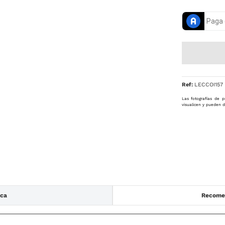
Ref
:
LECCOI157
Las fotografías de p
visualicen y pueden d
ica
Recomen