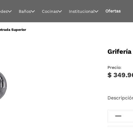
Ofertas
edes
Baños
Cocinas
Institucional
ntrada Superior
Griferí
Precio:
$ 349.9
Descripció