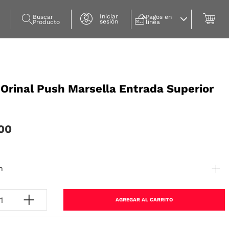
Iniciar
Buscar 
Pagos en 
sesión
Producto
línea
a Orinal Push Marsella Entrada Superior
00
n
AGREGAR AL CARRITO