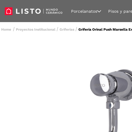
Porcelanatos
Pisos y par
Proyectos Institucional
Griferías
Grifería Orinal Push Marsella E