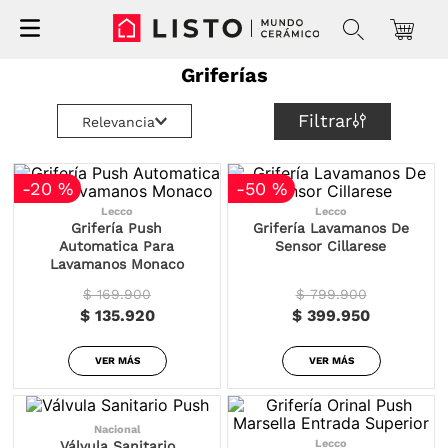
Griferías
Filtrar
Relevancia
-
20 %
-
50 %
Lecco
Lecco
Grifería Push
Grifería Lavamanos De
Automatica Para
Sensor Cillarese
Lavamanos Monaco
$ 169.900
$ 799.900
$ 135.920
$ 399.950
VER MÁS
VER MÁS
Nacional
Lecco
Válvula Sanitario