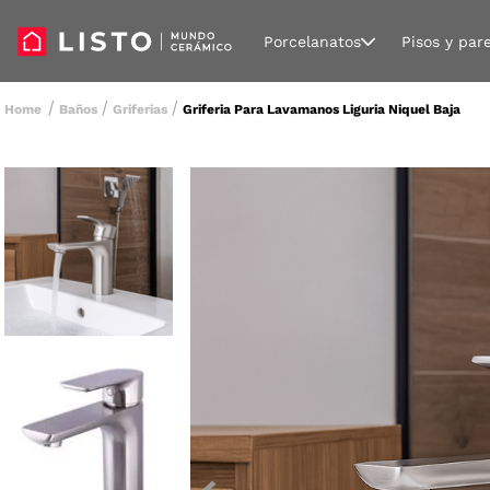
Porcelanatos
Pisos y par
Baños
Griferias
Griferia Para Lavamanos Liguria Niquel Baja