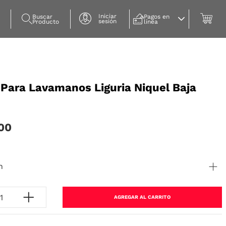
Iniciar
Buscar 
Pagos en 
sesión
Producto
línea
a Para Lavamanos Liguria Niquel Baja
00
n
AGREGAR AL CARRITO