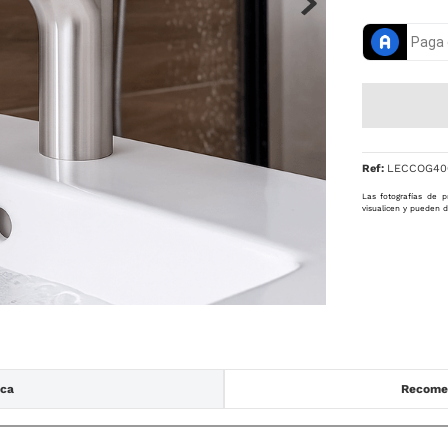
Ref
:
LECCOG40
Las fotografías de p
visualicen y pueden d
ica
Recomen