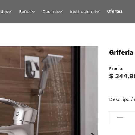
Ofertas
edes
Baños
Cocinas
Institucional
Griferi
Precio:
$ 344.9
Descripció