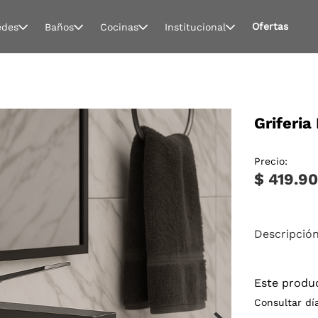
Ofertas
edes
Baños
Cocinas
Institucional
Griferi
Precio:
$ 419.9
Descripció
Este produ
Consultar dí