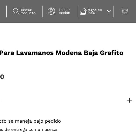
Iniciar
Buscar 
Pagos en 
sesión
Producto
línea
a Para Lavamanos Modena Baja Grafito
00
n
cto se maneja bajo pedido
as de entrega con un asesor