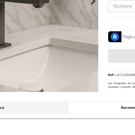
Ref
:
LECCOG455
Las fotografías de pr
visualicen y pueden di
ica
Recomen