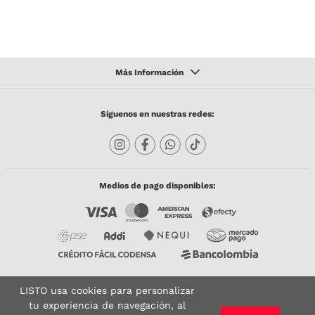
Síguenos en nuestras redes:
Medios de pago disponibles:
LISTO usa cookies para personalizar
Copyright © 2023 TODACO S.A.S. Listo Mundo Cerámico. All Rights Reserved. Powered
by
tu experiencia de navegación, al