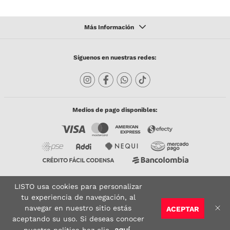
Síguenos en nuestras redes:
Medios de pago disponibles:
LISTO usa cookies para personalizar
Copyright © 2023 TODACO S.A.S. Listo Mundo Cerámico. All Rights Reserved. Powered
by
tu experiencia de navegación, al
navegar en nuestro sitio estás
ACEPTAR
Sitio seguro:
Vigilado por:
Certificado:
aceptando su uso. Si deseas conocer
AGREGAR AL CARRITO