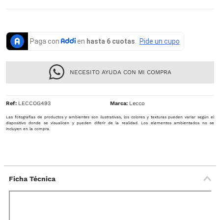
NECESITO AYUDA CON MI COMPRA
Ref
:
LECCOG493
Lecco
Las fotografías de productos y ambientes son ilustrativas, los colores y texturas pueden variar según el
dispositivo donde se visualicen y pueden diferir de la realidad. Los elementos ambientados no se
incluyen en la compra.
Ficha Técnica