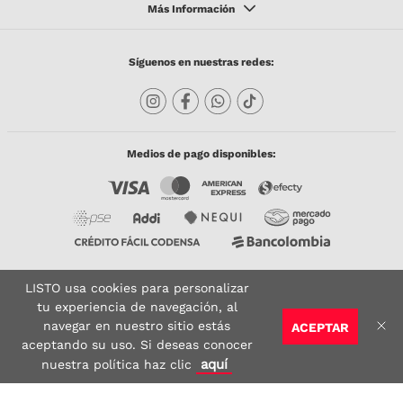
Síguenos en nuestras redes:
Medios de pago disponibles:
LISTO usa cookies para personalizar
Copyright © 2023 TODACO S.A.S. Listo Mundo Cerámico. All Rights Reserved. Powered
by
tu experiencia de navegación, al
navegar en nuestro sitio estás
ACEPTAR
Sitio seguro:
Vigilado por:
Certificado:
aceptando su uso. Si deseas conocer
aquí
nuestra política haz clic
google-site-verification: google6910f855da896ba6.html