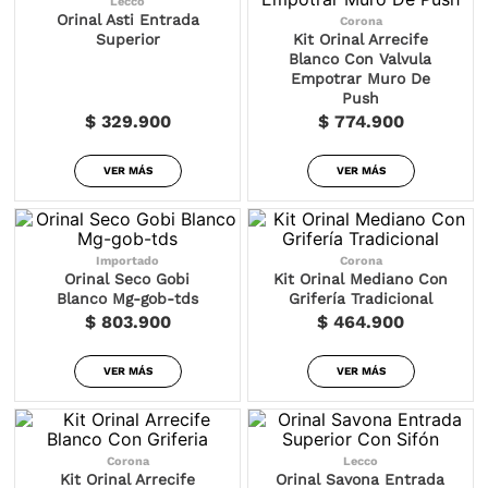
Lecco
Orinal Asti Entrada
Corona
Superior
Kit Orinal Arrecife
Blanco Con Valvula
Empotrar Muro De
Push
$ 329.900
$ 774.900
VER MÁS
VER MÁS
Importado
Corona
Orinal Seco Gobi
Kit Orinal Mediano Con
Blanco Mg-gob-tds
Grifería Tradicional
$ 803.900
$ 464.900
VER MÁS
VER MÁS
Corona
Lecco
Kit Orinal Arrecife
Orinal Savona Entrada