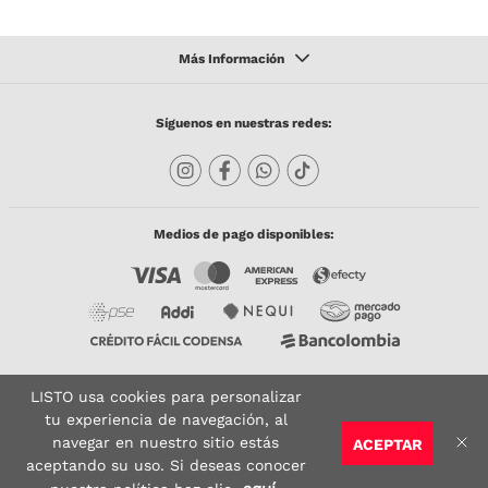
Síguenos en nuestras redes:
Medios de pago disponibles:
LISTO usa cookies para personalizar
Copyright © 2023 TODACO S.A.S. Listo Mundo Cerámico. All Rights Reserved. Powered
by
tu experiencia de navegación, al
navegar en nuestro sitio estás
ACEPTAR
Sitio seguro:
Vigilado por:
Certificado:
aceptando su uso. Si deseas conocer