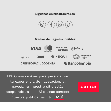
Síguenos en nuestras redes:
Medios de pago disponibles:
LISTO usa cookies para personalizar
Copyright © 2023 TODACO S.A.S. Listo Mundo Cerámico. All Rights Reserved. Powered
by
tu experiencia de navegación, al
navegar en nuestro sitio estás
ACEPTAR
Sitio seguro:
Vigilado por:
Certificado:
aceptando su uso. Si deseas conocer
aquí
nuestra política haz clic
google-site-verification: google6910f855da896ba6.html
google-site-verification: google6910f855da896ba6.html