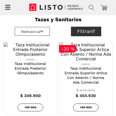
Tazas y Sanitarios
Filtrar
Relevancia
-
30 %
Lecco
Taza Institucional
Lecco
Entrada Posterior
Taza Institucional
Olimpo/asiento
Entrada Superior Artica
Con Asiento / Norma
Ada Comercial
$ 649.900
$ 349.900
$ 454.930
VER MÁS
VER MÁS