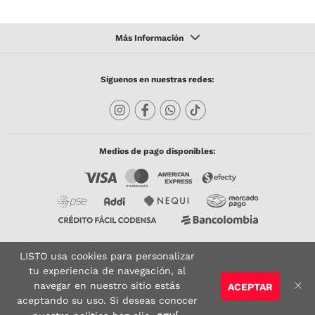
Síguenos en nuestras redes:
Medios de pago disponibles:
LISTO usa cookies para personalizar
Copyright © 2023 TODACO S.A.S. Listo Mundo Cerámico. All Rights Reserved. Powered
by
tu experiencia de navegación, al
navegar en nuestro sitio estás
ACEPTAR
Sitio seguro:
Vigilado por:
Certificado:
aceptando su uso. Si deseas conocer