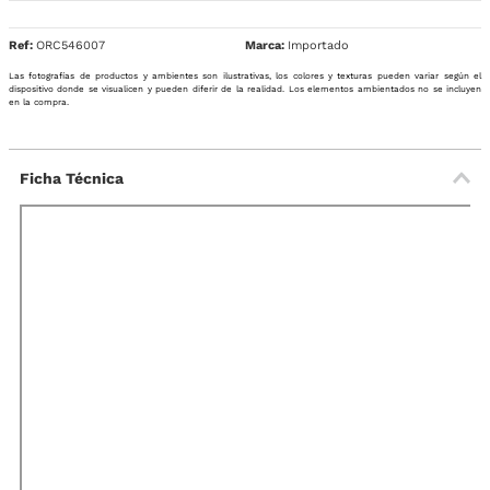
Ref
:
ORC546007
Importado
Las fotografías de productos y ambientes son ilustrativas, los colores y texturas pueden variar según el
dispositivo donde se visualicen y pueden diferir de la realidad. Los elementos ambientados no se incluyen
en la compra.
Ficha Técnica