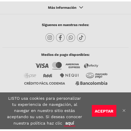
Síguenos en nuestras redes:
Medios de pago disponibles:
LISTO usa cookies para personalizar
Copyright © 2023 TODACO S.A.S. Listo Mundo Cerámico. All Rights Reserved. Powered
by
tu experiencia de navegación, al
navegar en nuestro sitio estás
ACEPTAR
Sitio seguro:
Vigilado por:
Certificado:
aceptando su uso. Si deseas conocer
aquí
nuestra política haz clic