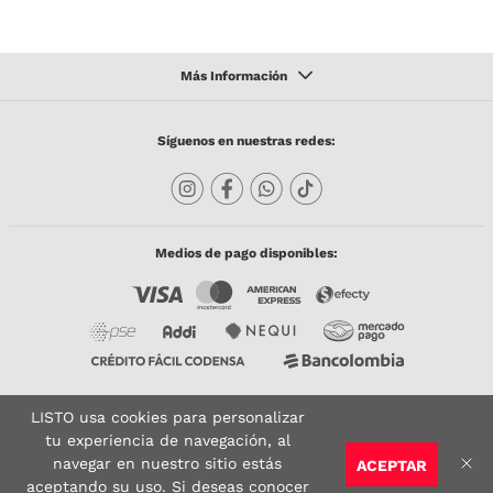
Síguenos en nuestras redes:
Medios de pago disponibles:
LISTO usa cookies para personalizar
Copyright © 2023 TODACO S.A.S. Listo Mundo Cerámico. All Rights Reserved. Powered
by
tu experiencia de navegación, al
navegar en nuestro sitio estás
ACEPTAR
Sitio seguro:
Vigilado por:
Certificado:
aceptando su uso. Si deseas conocer