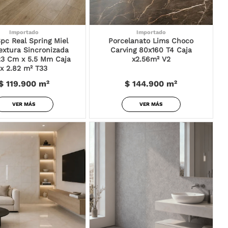
Importado
Importado
Spc Real Spring Miel
Porcelanato Lims Choco
extura Sincronizada
Carving 80x160 T4 Caja
23 Cm x 5.5 Mm Caja
x2.56m² V2
x 2.82 m² T33
$ 119.900
m²
$ 144.900
m²
VER MÁS
VER MÁS