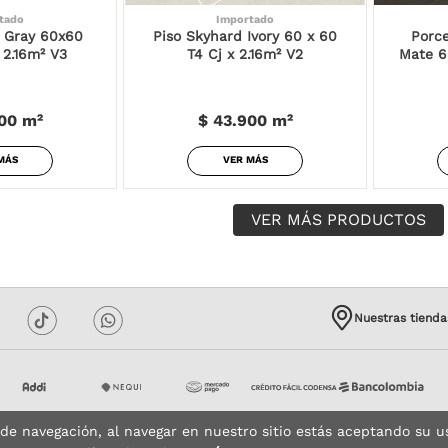
tado
Importado
 Gray 60x60
Piso Skyhard Ivory 60 x 60
Porce
 2.16m² V3
T4 Cj x 2.16m² V2
Mate 6
00
m²
$ 43.900
m²
MÁS
VER MÁS
Nuestras tienda
 de navegación, al navegar en nuestro sitio estás aceptando su u