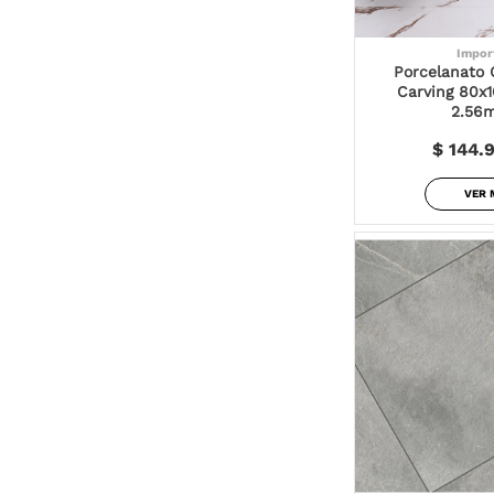
Impor
Porcelanato 
Carving 80x1
2.56m
$ 144.
VER 