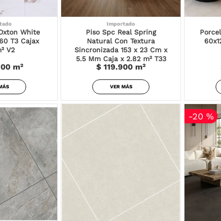
tado
Importado
Oxton White
Piso Spc Real Spring
Porce
60 T3 Cajax
Natural Con Textura
60x1
² V2
Sincronizada 153 x 23 Cm x
5.5 Mm Caja x 2.82 m² T33
900
m²
$ 119.900
m²
MÁS
VER MÁS
-
20 %