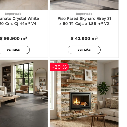
Importado
Importado
lanato Crystal White
Piso Pared Skyhard Grey 31
20 Cm. Cj 44m² V4
x 60 T4 Caja x 1.86 m² V2
$ 99.900
m²
$ 43.900
m²
VER MÁS
VER MÁS
-
20 %