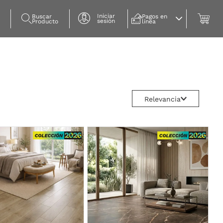
Iniciar
Buscar 
Pagos en 
sesión
Producto
línea
Relevancia