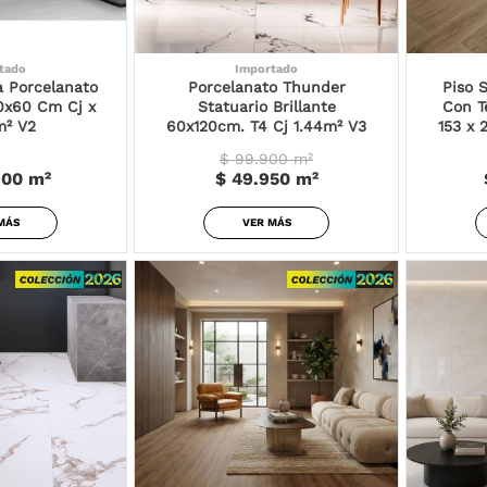
tado
Importado
 Porcelanato
Porcelanato Thunder
Piso 
0x60 Cm Cj x
Statuario Brillante
Con T
m² V2
60x120cm. T4 Cj 1.44m² V3
153 x 
$ 99.900
m²
900
m²
$ 49.950
m²
MÁS
VER MÁS