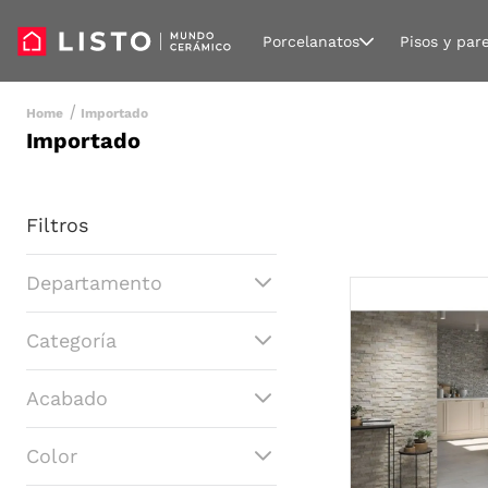
Porcelanatos
Pisos y par
Importado
Importado
Filtros
Departamento
Pisos y Paredes
Categoría
Proyectos Institucional
Baños
Porcelanatos
Acabado
Pisos Cerámicos
Pisos SPC
Alto Brillo
Paredes
Color
Brillante
Fachaletas
Satinado