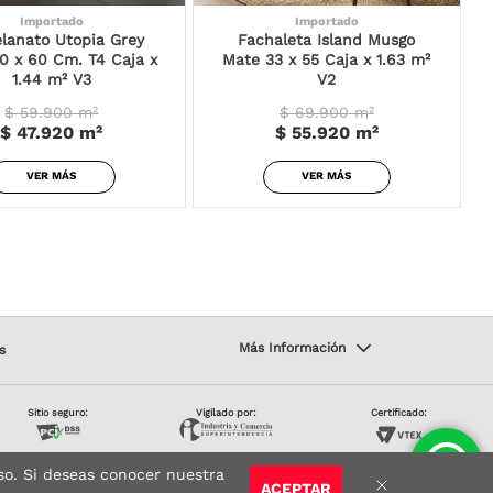
Importado
Importado
lanato Utopia Grey
Fachaleta Island Musgo
0 x 60 Cm. T4 Caja x
Mate 33 x 55 Caja x 1.63 m²
1.44 m² V3
V2
$ 59.900
m²
$ 69.900
m²
$ 47.920
m²
$ 55.920
m²
VER MÁS
VER MÁS
s
Sitio seguro:
Vigilado por:
Certificado:
so. Si deseas conocer nuestra
ACEPTAR