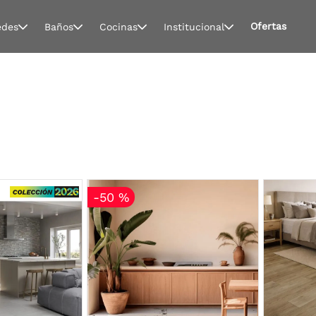
Ofertas
edes
Baños
Cocinas
Institucional
-
50 %