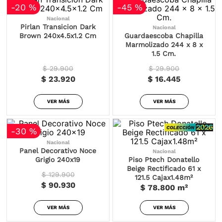
-
20 %
-
45 %
Nacional
Pirlan Transicion Dark
Nacional
Brown 240x4.5x1.2 Cm
Guardaescoba Chapilla
Marmolizado 244 x 8 x
1.5 Cm.
$ 29.900
$ 29.900
$ 23.920
$ 16.445
VER MÁS
VER MÁS
-
30 %
Nacional
Panel Decorativo Noce
Nacional
Grigio 240x19
Piso Ptech Donatello
Beige Rectificado 61 x
$ 129.900
121.5 Cajax1.48m²
$ 90.930
$ 78.800
m²
VER MÁS
VER MÁS