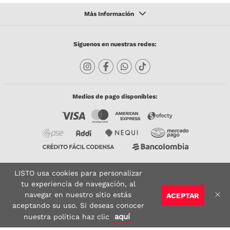
Síguenos en nuestras redes:
Medios de pago disponibles:
LISTO usa cookies para personalizar
Copyright © 2023 TODACO S.A.S. Listo Mundo Cerámico. All Rights Reserved. Powered
by
tu experiencia de navegación, al
navegar en nuestro sitio estás
ACEPTAR
Sitio seguro:
Vigilado por:
Certificado:
aceptando su uso. Si deseas conocer
aquí
nuestra política haz clic