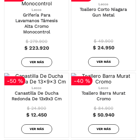
Lecco
Toallero Corto Niagara
Lecco
Grifería Para
Gun Metal
Lavamanos Támesis
Alta Cromo
Monocontrol
$ 49.900
$ 279.900
$ 24.950
$ 223.920
VER MÁS
VER MÁS
-
50 %
-
40 %
Lecco
Lecco
Canastilla De Ducha
Toallero Barra Murat
Redonda De 13x9x3 Cm
Cromo
$ 24.900
$ 84.900
$ 12.450
$ 50.940
VER MÁS
VER MÁS