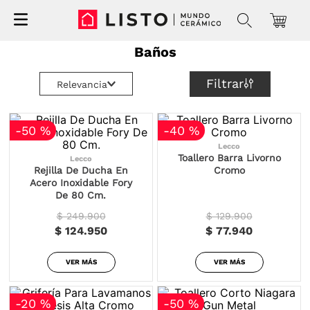
Baños
Filtrar
Relevancia
-
50 %
-
40 %
Lecco
Toallero Barra Livorno
Lecco
Rejilla De Ducha En
Cromo
Acero Inoxidable Fory
De 80 Cm.
$ 249.900
$ 129.900
$ 124.950
$ 77.940
VER MÁS
VER MÁS
-
20 %
-
50 %