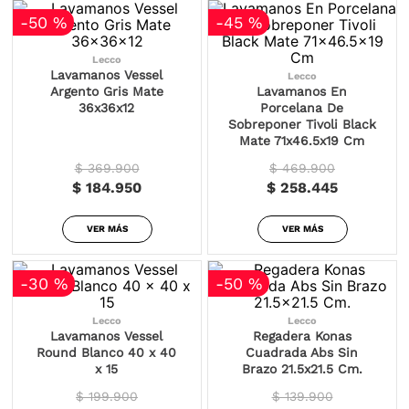
-
50 %
-
45 %
Lecco
Lavamanos Vessel
Lecco
Argento Gris Mate
Lavamanos En
36x36x12
Porcelana De
Sobreponer Tivoli Black
Mate 71x46.5x19 Cm
$ 369.900
$ 469.900
$ 184.950
$ 258.445
VER MÁS
VER MÁS
-
30 %
-
50 %
Lecco
Lecco
Lavamanos Vessel
Regadera Konas
Round Blanco 40 x 40
Cuadrada Abs Sin
x 15
Brazo 21.5x21.5 Cm.
$ 199.900
$ 139.900